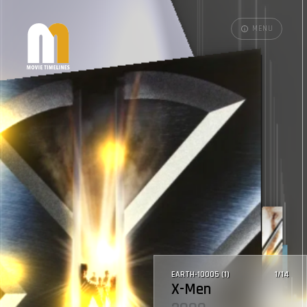
M
E
N
U
EARTH-10005 (1)
1/14
X
-
M
e
n