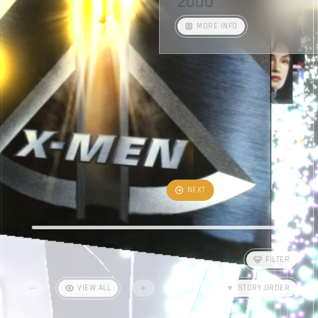
2000
M
O
R
E
I
N
F
O
N
E
X
T
P
R
E
V
F
I
L
T
E
R
V
I
E
W
A
L
L
S
T
O
R
Y
O
R
D
E
R